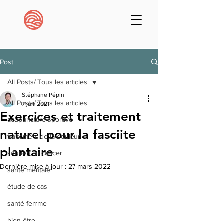
Post
All Posts/ Tous les articles
Stéphane Pépin
All Posts/ Tous les articles
7 juil. 2021
Exercices et traitement
acupuncture sportive
naturel pour la fasciite
traitement de la douleur
plantaire
soutien au cancer
Dernière mise à jour :
27 mars 2022
santé mentale
étude de cas
santé femme
bien-être