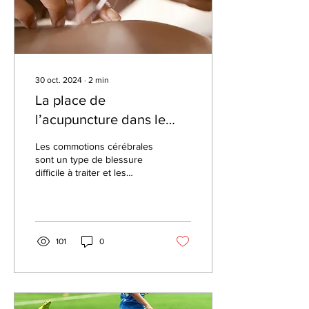
30 oct. 2024
∙
2
min
La place de
l’acupuncture dans le
traitement des
Les commotions cérébrales
commotions cérébrales
sont un type de blessure
difficile à traiter et les
symptômes associés
peuvent varier grandement.
Son...
101
0