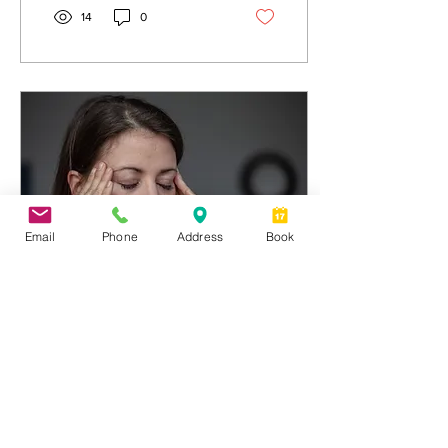
14
0
Email
Phone
Address
Book
21 juil. 2023
∙
3
min
Le brouillard cérébral ou
“Brain fog” et comment
s'en sortir
Si vous souffrez de