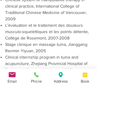
clinical practice, International College of
Traditional Chinese Medicine of Vancouver,
2009
L’évaluation et le traitement des douleurs
musculo-squelettiques et les points détente,
Collège de Rosemont,
2007-2008
Stage clinique en massage tuina, Jianggang
Renmin Yiyuan, 2005
Clinical internship program in tuina and
acupuncture, Zhejiang Provincial Hospital of
Traditional Chinese Medicine, 2005
Diplôme « Acupuncture traditionnelle »,
Email
Phone
Address
Book
Collège de Rosemont, 2002
AUTRES FORMATIONS
Colloque francophone sur la douleur : La
douleur en mouvement, Faculté de
médecine de l’Université de Montréal, 2013
Hypnose indirecte et thérapies
éricksonniennes, Centre de formation et de
consultation en hypnose du Québec,