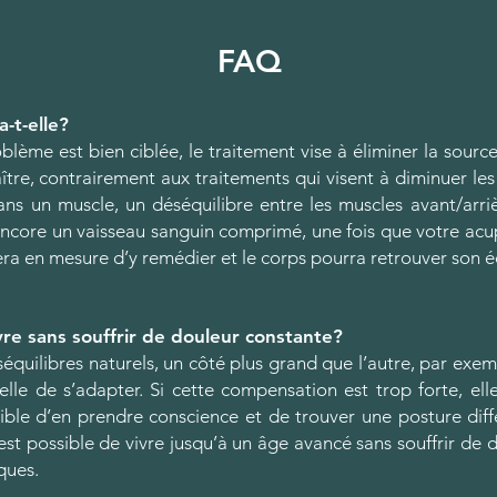
FAQ
-t-elle?
blème est bien ciblée, le traitement vise à éliminer la source
ître, contrairement aux traitements qui visent à diminuer l
ans un muscle, un déséquilibre entre les muscles avant/arri
 encore un vaisseau sanguin comprimé, une fois que votre acup
sera en mesure d’y remédier et le corps pourra retrouver son é
ivre sans souffrir de douleur constante?
quilibres naturels, un côté plus grand que l’autre, par exem
elle de s’adapter. Si cette compensation est trop forte, el
sible d’en prendre conscience et de trouver une posture dif
 est possible de vivre jusqu’à un âge avancé sans souffrir de
ques.