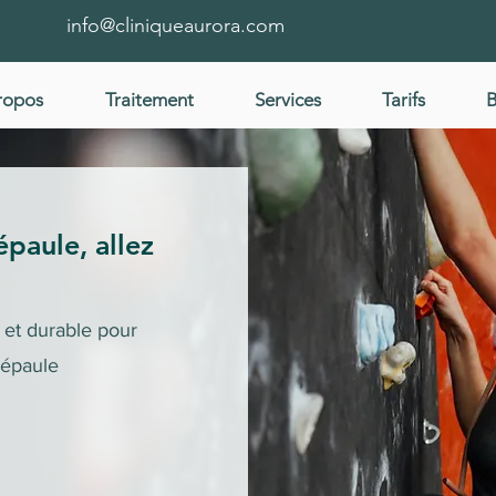
info@cliniqueaurora.com
ropos
Traitement
Services
Tarifs
B
épaule, allez
 et durable pour
'épaule