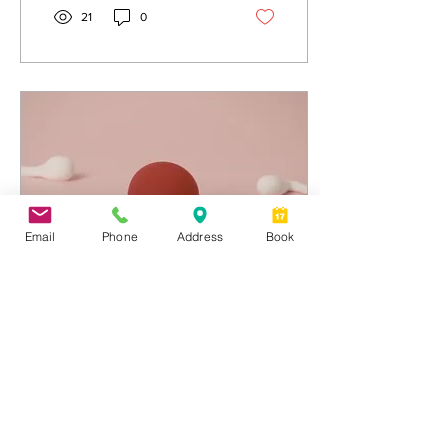
21
0
Email
Phone
Address
Book
6 mai 2026
∙
4
min
Comment améliorer
naturellement la qualité
des ovules avant une
Découvrez comment