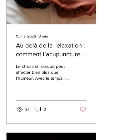
15 mai 2026
∙
3
min
Au-delà de la relaxation :
comment l’acupuncture
peut aider à mieux gérer
Le stress chronique peut
le stress et l’anxiété
affecter bien plus que
l’humeur. Avec le temps, la
surcharge du système
nerveux peut contribuer à
l’anxiété, aux troubles du
sommeil, à la fatigue, aux
tensions musculaires et à
31
0
une difficulté à récupérer.
Découvrez comment
l’acupuncture peut soutenir
la récupération du stress, la
régulation du système