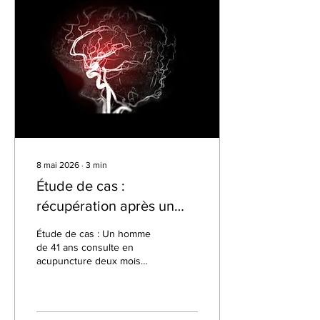
nerveux et le bien-être
global.
8 mai 2026
∙
3
min
Étude de cas :
récupération après un
AVC grâce à
Étude de cas : Un homme
l’acupuncture
de 41 ans consulte en
acupuncture deux mois
après avoir subi un
accident vasculaire
cérébral (AVC).