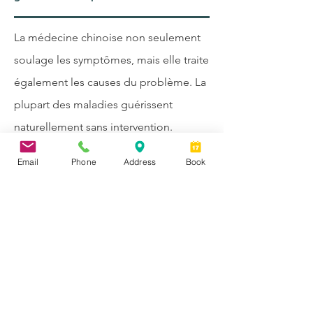
La médecine chinoise non seulement
soulage les symptômes, mais elle traite
également les causes du problème. La
plupart des maladies guérissent
naturellement sans intervention.
Cependant, lorsque certains facteurs
Email
Phone
Address
Book
entravent la guérison, le corps a besoin
d’aide. Le massage Tuina pédiatrique
peut accélérer le processus de
guérison.
Les enfants réagissent rapidement