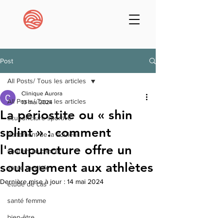
Post
All Posts/ Tous les articles
Clinique Aurora
All Posts/ Tous les articles
13 mai 2024
La périostite ou « shin
acupuncture sportive
splint » : comment
traitement de la douleur
l'acupuncture offre un
soutien au cancer
soulagement aux athlètes
santé mentale
Dernière mise à jour :
14 mai 2024
étude de cas
santé femme
bien-être