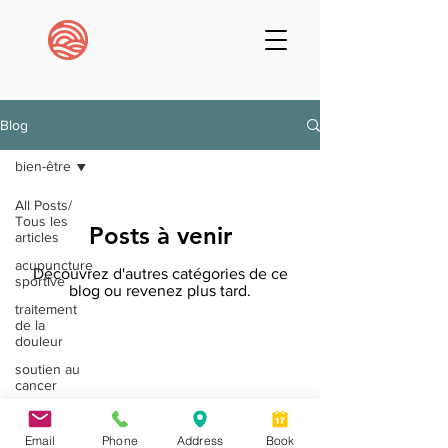
Blog
bien-être
All Posts/
Tous les
Posts à venir
articles
acupuncture
Découvrez d'autres catégories de ce
sportive
blog ou revenez plus tard.
traitement
de la
douleur
* Les résultats individuels peuvent varier. Aucune
soutien au
garantie de résultats spécifiques n’est garantie ou
cancer
implicite. Vos résultats dépendront de nombreux
facteurs. Nos conseils ne remplacent pas les conseils
santé
médicaux d’un médecin et nous ne diagnostiquons pas
mentale
Email
Phone
Address
Book
les problèmes de santé.