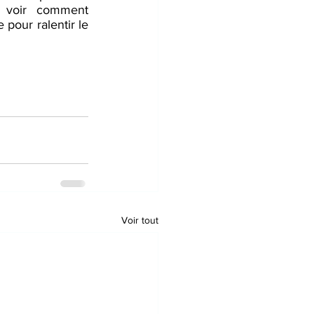
niveaux. C'est une bonne idée de consulter votre acupuncteur pour voir comment 
pour ralentir le 
Voir tout