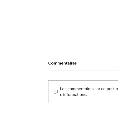
Commentaires
Les commentaires sur ce post ne
d'informations.
Au-delà de la relaxation :
comment l’acupuncture peut
aider à mieux gérer le stress