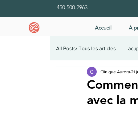
450.500.2963
Accueil
À p
All Posts/ Tous les articles
acup
Clinique Aurora
21 
santé mentale
étude de 
Comment 
avec la 