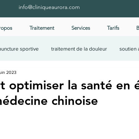
info@cliniqueaurora.com
ropos
Traitement
Services
Tarifs
B
uncture sportive
traitement de la douleur
soutien 
juin 2023
cas
santé femme
bien-être
fertilité
optimiser la santé en 
médecine chinoise