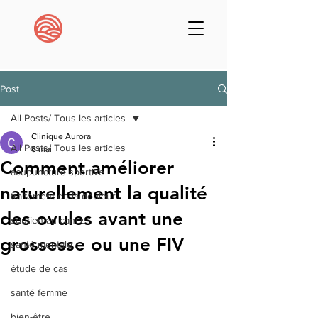
Post
All Posts/ Tous les articles
Clinique Aurora
All Posts/ Tous les articles
6 mai
Comment améliorer
acupuncture sportive
naturellement la qualité
traitement de la douleur
des ovules avant une
soutien au cancer
grossesse ou une FIV
santé mentale
étude de cas
santé femme
bien-être