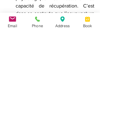
capacité de récupération. C’est 
dans ce contexte que l’acupuncture 
peut devenir particulièrement 
Email
Phone
Address
Book
pertinente — non seulement pour 
gérer des symptômes, mais aussi 
pour soutenir l’équilibre et la 
régulation globale du corps.
Pourquoi commencer environ 
3 mois avant une FIV?
Comme la maturation des ovules se fait 
sur environ 90 jours, plusieurs 
spécialistes recommandent de 
commencer les approches de soutien au 
moins 3 mois avant d’essayer de 
concevoir, une ponction ovarienne ou 
un cycle de stimulation IVF. Cette 
période peut aider à soutenir la 