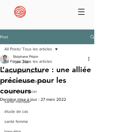
Post
All Posts/ Tous les articles
Stéphane Pépin
All Posts/ Tous les articles
7 juil. 2021
L’acupuncture : une alliée
acupuncture sportive
précieuse pour les
traitement de la douleur
coureurs
soutien au cancer
Dernière mise à jour :
27 mars 2022
santé mentale
étude de cas
santé femme
bien-être