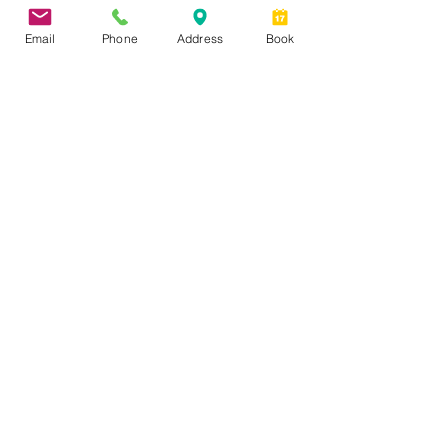
traitement individualisé comme 
l’acupuncture.
Email
Phone
Address
Book
Nous vous aiderons à atteindre vos 
objectifs!
Prenez rendez-vous
Références :
1. 
https://nhs.georgetown.edu/news/eshke
vari-acupuncture-stress-study
2. 
http://www.cbc.ca/news/canada/british-