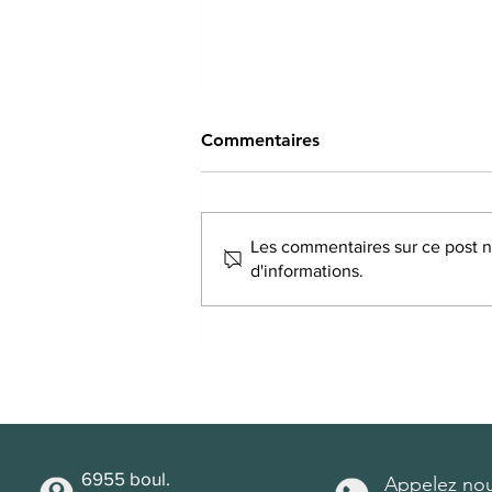
Commentaires
Les commentaires sur ce post ne
d'informations.
Au-delà de la relaxation :
comment l’acupuncture peut
aider à mieux gérer le stress
et l’anxiété
6955 boul.
Appelez nou