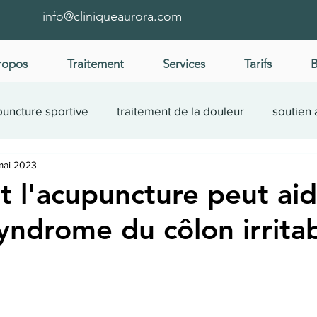
info@cliniqueaurora.com
ropos
Traitement
Services
Tarifs
B
uncture sportive
traitement de la douleur
soutien 
mai 2023
cas
santé femme
bien-être
fertilité
l'acupuncture peut aid
syndrome du côlon irrita