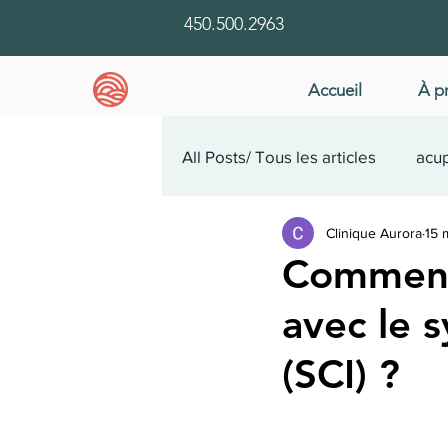
450.500.2963
Accueil
À p
All Posts/ Tous les articles
acup
Clinique Aurora
15 
santé mentale
étude de 
Comment 
avec le 
(SCI) ?