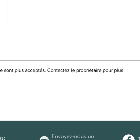
 sont plus acceptés. Contactez le propriétaire pour plus
Étude de cas : récupération
Comm
après un AVC grâce à
natu
l’acupuncture
ovul
ou u
Envoyez-nous un
s: