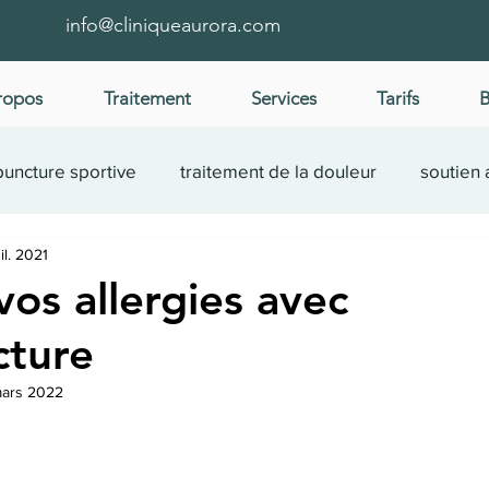
info@cliniqueaurora.com
ropos
Traitement
Services
Tarifs
B
uncture sportive
traitement de la douleur
soutien 
uil. 2021
cas
santé femme
bien-être
fertilité
vos allergies avec
cture
mars 2022