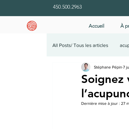
450.500.2963
Accueil
À p
All Posts/ Tous les articles
acup
Stéphane Pépin
7 j
santé mentale
étude de 
Soignez 
l’acupun
Dernière mise à jour :
27 