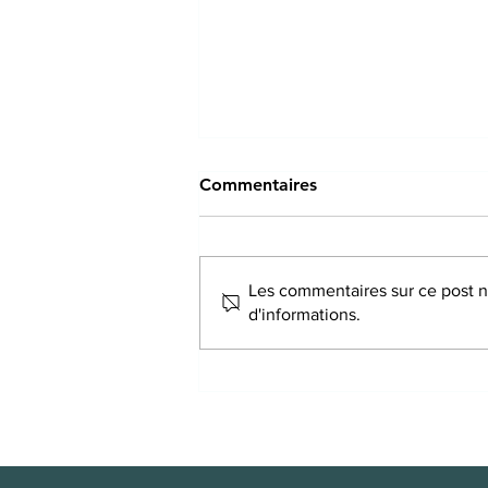
Commentaires
Les commentaires sur ce post ne
d'informations.
Au-delà de la relaxation :
comment l’acupuncture peut
aider à mieux gérer le stress
et l’anxiété