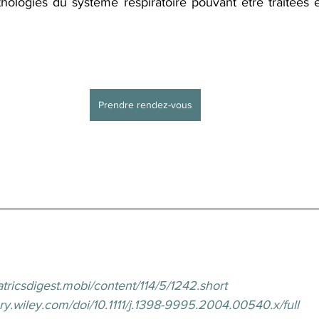
thologies du système respiratoire pouvant être traitées 
Prendre rendez-vous
tricsdigest.mobi/content/114/5/1242.short
rary.wiley.com/doi/10.1111/j.1398-9995.2004.00540.x/full