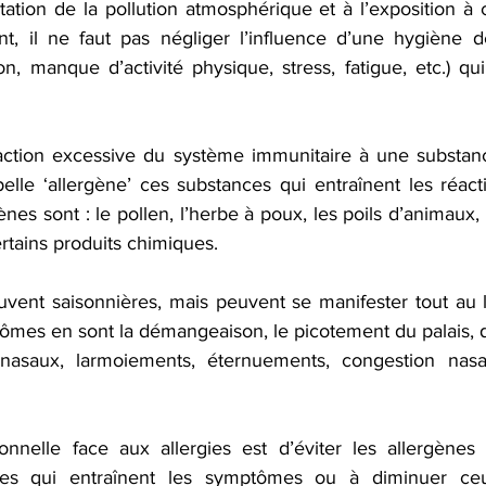
tation de la pollution atmosphérique et à l’exposition à c
, il ne faut pas négliger l’influence d’une hygiène de
n, manque d’activité physique, stress, fatigue, etc.) qui
réaction excessive du système immunitaire à une substa
lle ‘allergène’ ces substances qui entraînent les réactio
nes sont : le pollen, l’herbe à poux, les poils d’animaux, l
ertains produits chimiques.
ouvent saisonnières, mais peuvent se manifester tout au l
ômes en sont la démangeaison, le picotement du palais, d
asaux, larmoiements, éternuements, congestion nasale 
nnelle face aux allergies est d’éviter les allergènes e
res qui entraînent les symptômes ou à diminuer ceux