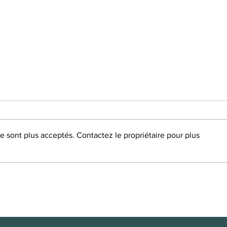
 sont plus acceptés. Contactez le propriétaire pour plus
Étude de cas : récupération
Comm
après un AVC grâce à
natu
l’acupuncture
ovul
ou u