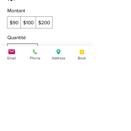
Montant
$90
$100
$200
Quantité
Email
Phone
Address
Book
Acheter
* Les résultats individuels peuvent varier. Aucune
garantie de résultats spécifiques n’est garantie ou
implicite. Vos résultats dépendront de nombreux
facteurs. Nos conseils ne remplacent pas les conseils
médicaux d’un médecin et nous ne diagnostiquons pas
les problèmes de santé.
© 2026
Tous droits réservés - cliniqueaurora.com