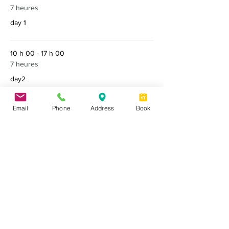
7 heures
day 1
10 h 00 - 17 h 00
7 heures
day2
Email
Phone
Address
Book
Tout voir
3 autres éléments disponibles
Partager cet événement