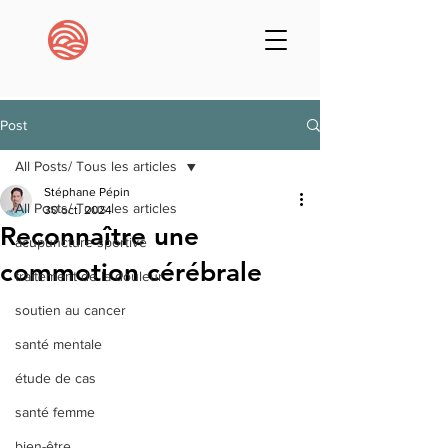
Post
All Posts/ Tous les articles
Stéphane Pépin
All Posts/ Tous les articles
30 oct. 2024
Reconnaître une
acupuncture sportive
commotion cérébrale
traitement de la douleur
soutien au cancer
santé mentale
étude de cas
santé femme
bien-être