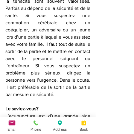
la ténacité sont souvent valorisées. 
Parfois au dépend de la sécurité et de la 
santé. Si vous suspectez une 
commotion cérébrale chez un 
coéquipier, un adversaire ou un jeune 
lors d’une partie à laquelle vous assistez 
avec votre famille, il faut tout de suite le 
sortir de la partie et le mettre en contact 
avec le personnel soignant ou 
l’entraîneur. Si vous suspectez un 
problème plus sérieux, dirigez la 
personne vers l’urgence. Dans le doute, 
il est préférable de la sortir de la partie 
par mesure de sécurité.
Le saviez-vous?
L’acupuncture est d’une grande aide 
dans le traitement des commotions 
Email
Phone
Address
Book
cérébrale et peut s’intégrer dans les 